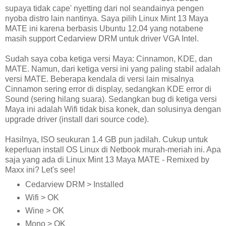
supaya tidak cape' nyetting dari nol seandainya pengen
nyoba distro lain nantinya. Saya pilih Linux Mint 13 Maya
MATE ini karena berbasis Ubuntu 12.04 yang notabene
masih support Cedarview DRM untuk driver VGA Intel.
Sudah saya coba ketiga versi Maya: Cinnamon, KDE, dan
MATE. Namun, dari ketiga versi ini yang paling stabil adalah
versi MATE. Beberapa kendala di versi lain misalnya
Cinnamon sering error di display, sedangkan KDE error di
Sound (sering hilang suara). Sedangkan bug di ketiga versi
Maya ini adalah Wifi tidak bisa konek, dan solusinya dengan
upgrade driver (install dari source code).
Hasilnya, ISO seukuran 1.4 GB pun jadilah. Cukup untuk
keperluan install OS Linux di Netbook murah-meriah ini. Apa
saja yang ada di Linux Mint 13 Maya MATE - Remixed by
Maxx ini? Let's see!
Cedarview DRM > Installed
Wifi > OK
Wine > OK
Mono > OK