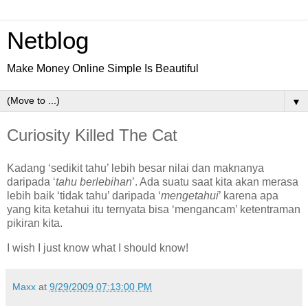
Netblog
Make Money Online Simple Is Beautiful
▼
Curiosity Killed The Cat
Kadang ‘sedikit tahu’ lebih besar nilai dan maknanya
daripada ‘
tahu berlebihan
’. Ada suatu saat kita akan merasa
lebih baik ‘tidak tahu’ daripada ‘
mengetahui
’ karena apa
yang kita ketahui itu ternyata bisa ‘mengancam’ ketentraman
pikiran kita.
I wish I just know what I should know!
Maxx
at
9/29/2009 07:13:00 PM